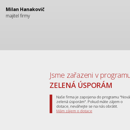
Milan Hanakovič
majitel firmy
Jsme zařazeni v program
ZELENÁ ÚSPORÁM
Naše firma je zapojena do programu "Nová
zelená úsporám". Pokud máte zájem o
dotace, neváhejte se na nás obrátit.
Mám zájem o dotace