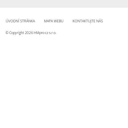
ÚVODNÍ STRÁNKA
MAPA WEBU
KONTAKTUJTE NÁS
© Copyright 2026 HMpro cz s.r.o.