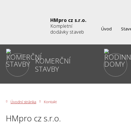
HMpro cz s.r.o.
Kompletní
Úvod
Stav
dodávky staveb
KOMERČNÍ
STAVBY
Úvodní stránka
Kontakt
HMpro cz s.r.o.