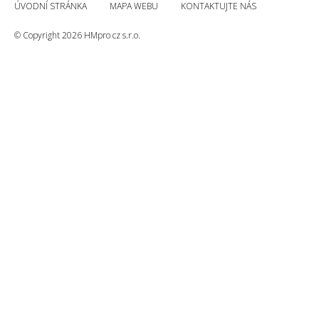
ÚVODNÍ STRÁNKA
MAPA WEBU
KONTAKTUJTE NÁS
© Copyright 2026 HMpro cz s.r.o.