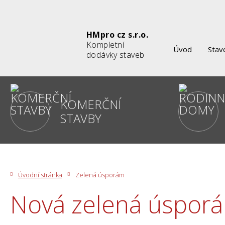
HMpro cz s.r.o.
Kompletní
Úvod
Stav
dodávky staveb
KOMERČNÍ
STAVBY
Úvodní stránka
Zelená úsporám
Nová zelená úspor