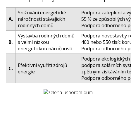
Snižování energetické
Podpora zateplení a v
A.
náročnosti stávajících
55 % ze způsobilých vý
rodinných domů
Podpora odborného po
Výstavba rodinných domů
Podpora novostavby r
B.
s velmi nízkou
400 nebo 550 tisíc kor
energetickou náročností
Podpora odborného po
Podpora ekologických z
Efektivní využití zdrojů
podpora solárních sys
C.
energie
zpětným získáváním tep
Podpora odborného p